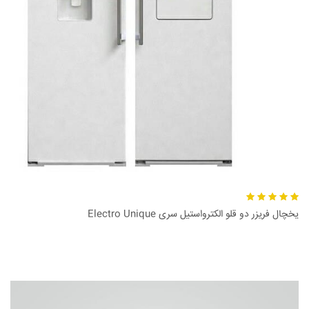
یخچال فریزر دو قلو الکترواستیل سری Electro Unique