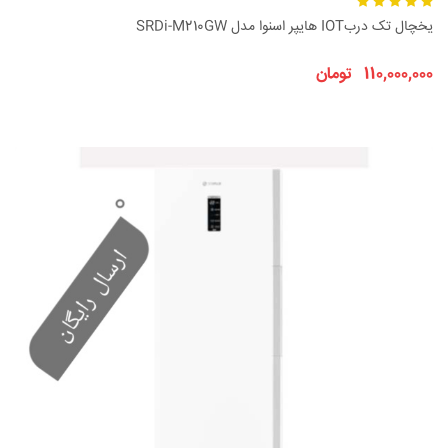
یخچال تک دربIOT هایپر اسنوا مدل SRDi-M210GW
110,000,000 تومان