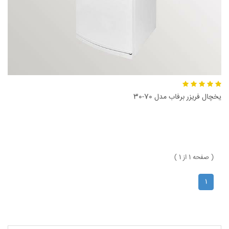
یخچال فریزر برفاب مدل 70-30
( صفحه 1 از 1 )
1