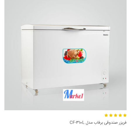
فریزر صندوقی برفاب مدل CF-310L