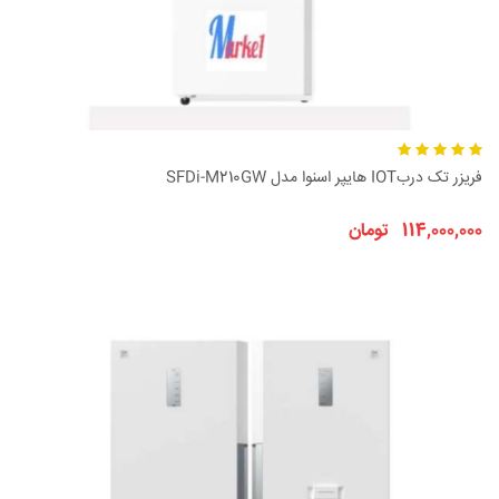
فریزر تک دربIOT هایپر اسنوا مدل SFDi-M210GW
114,000,000 تومان