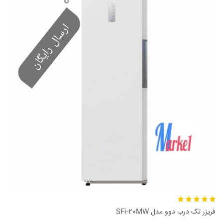
فریزر تک درب دوو مدل SFi-20MW