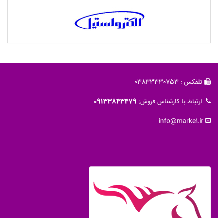
تلفکس : 03833330753
ارتباط با کارشناس فروش:
09133843479
info@marke1.ir