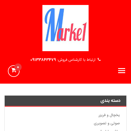
ارتباط با کارشناس فروش:
09133843479
0
دسته بندی
یخچال و فریزر
صوتی و تصویری